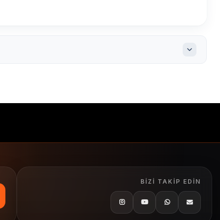
rmal etiket
yapışkan etiket
direkt termal
BIZI TAKIP EDIN