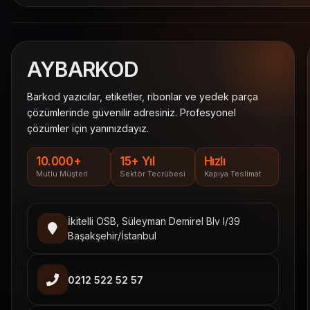
AY
BARKOD
Barkod yazıcılar, etiketler, ribonlar ve yedek parça
çözümlerinde güvenilir adresiniz. Profesyonel
çözümler için yanınızdayız.
10.000+
15+ Yıl
Hızlı
Mutlu Müşteri
Sektör Tecrübesi
Kapıya Teslimat
İkitelli OSB, Süleyman Demirel Blv I/39
Başakşehir/İstanbul
0212 522 52 57