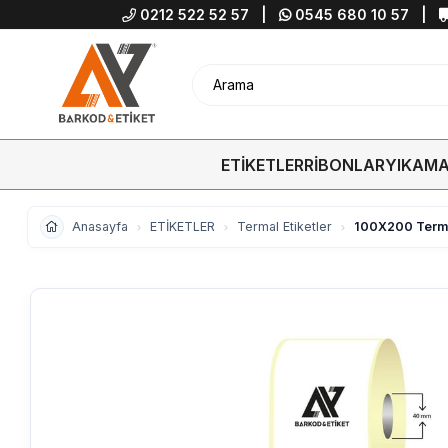
0212 522 52 57
|
0545 680 10 57
|
ETİKETLER
RİBONLAR
YIKAMA
Anasayfa
ETİKETLER
Termal Etiketler
100X200 Termal