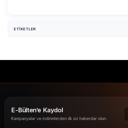
ETIKETLER
100X200 Termal Etiket ( 200 lü )
100x200 Termal Etiket 
ribon gerektirmez
barkod etiketi
termal barkod
E-Bülten’e Kaydol
Kampanyalar ve indirimlerden ilk siz haberdar olun.