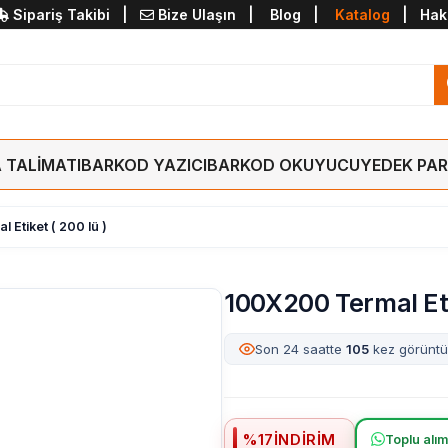
Sipariş Takibi
|
Bize Ulaşın
|
Blog
|
Katalog
|
Hak
 TALİMATI
BARKOD YAZICI
BARKOD OKUYUCU
YEDEK PA
 Etiket ( 200 lü )
100X200 Termal Etik
Son 24 saatte
105
kez görüntü
%
17
İNDIRIM
Toplu alımd