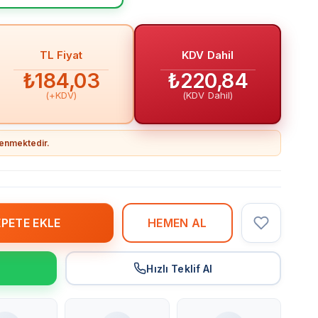
TL Fiyat
KDV Dahil
₺184,03
₺220,84
(+KDV)
(KDV Dahil)
llenmektedir.
r
Hızlı Teklif Al