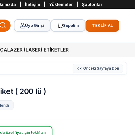
kımızda
|
İletişim
|
Yüklemeler
|
Şablonlar
Üye Girişi
Sepetim
TEKLİF AL
RÇA
LAZER (LASER) ETİKETLER
< < Önceki Sayfaya Dön
et ( 200 lü )
lendi
a özel fiyat için teklif alın