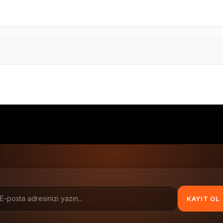
200'li
100x200 Termal Etiket
100x200 barkod etiketi
Te
Termal Etiketler
100x200
200 li
KAYIT OL