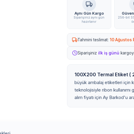
Aynı Gün Kargo
Güven
Siparişiniz aynı gün
256-bit SS
hazırlanır
ö
Tahmini teslimat:
10 Ağustos 
Siparişiniz
ilk iş günü
kargoya
100X200 Termal Etiket ( 2
büyük ambalaj etiketleri için k
teknolojisiyle ribon kullanımı
alım fiyatı için Ay Barkod'u ar
kleri