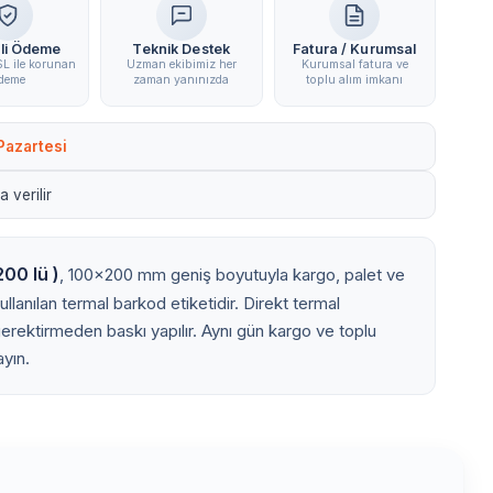
li Ödeme
Teknik Destek
Fatura / Kurumsal
L ile korunan
Uzman ekibimiz her
Kurumsal fatura ve
deme
zaman yanınızda
toplu alım imkanı
Pazartesi
 verilir
00 lü )
, 100x200 mm geniş boyutuyla kargo, palet ve
ullanılan termal barkod etiketidir. Direkt termal
 gerektirmeden baskı yapılır. Aynı gün kargo ve toplu
ayın.