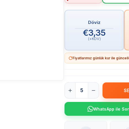
Döviz
€3,35
(+KDV)
Fiyatlarımız günlük kur ile günce
WhatsApp ile So