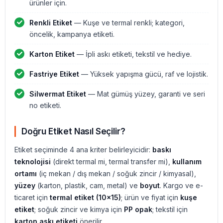
ürünler için.
Renkli Etiket
— Kuşe ve termal renkli; kategori,
öncelik, kampanya etiketi.
Karton Etiket
— İpli askı etiketi, tekstil ve hediye.
Fastriye Etiket
— Yüksek yapışma gücü, raf ve lojistik.
Silwermat Etiket
— Mat gümüş yüzey, garanti ve seri
no etiketi.
Doğru Etiket Nasıl Seçilir?
Etiket seçiminde 4 ana kriter belirleyicidir:
baskı
teknolojisi
(direkt termal mi, termal transfer mi),
kullanım
ortamı
(iç mekan / dış mekan / soğuk zincir / kimyasal),
yüzey
(karton, plastik, cam, metal) ve
boyut
. Kargo ve e-
ticaret için
termal etiket (10x15)
; ürün ve fiyat için
kuşe
etiket
; soğuk zincir ve kimya için
PP opak
; tekstil için
karton askı etiketi
önerilir.