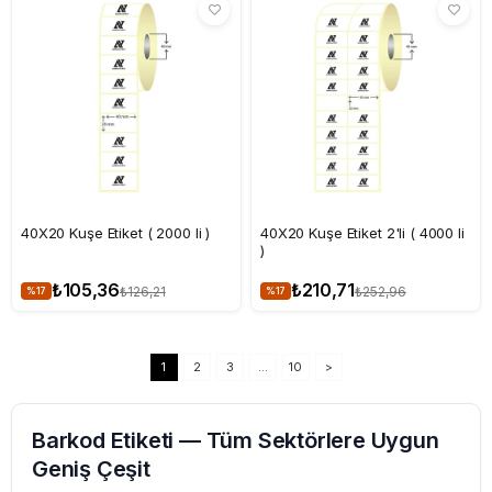
40X20 Kuşe Etiket ( 2000 li )
40X20 Kuşe Etiket 2'li ( 4000 li
)
₺105,36
₺210,71
₺126,21
₺252,96
%17
%17
1
2
3
...
10
>
Barkod Etiketi — Tüm Sektörlere Uygun
Geniş Çeşit