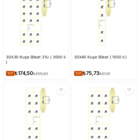
30X30 Kuşe Etiket 3'lü ( 3000 li
30X40 Kuşe Etiket ( 1000 li )
)
₺174,50
₺75,73
₺209,62
₺91,10
%17
%17