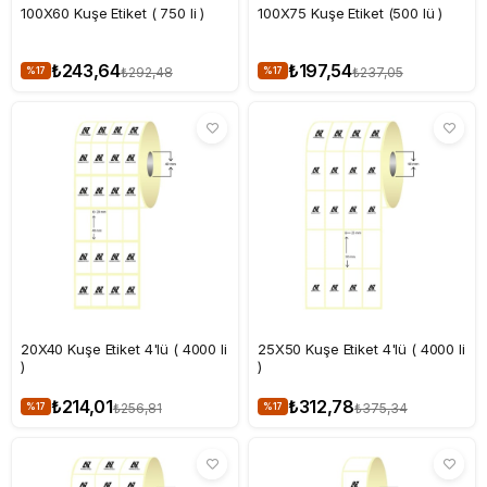
100X60 Kuşe Etiket ( 750 li )
100X75 Kuşe Etiket (500 lü )
₺243,64
₺197,54
₺292,48
₺237,05
%17
%17
20X40 Kuşe Etiket 4'lü ( 4000 li
25X50 Kuşe Etiket 4'lü ( 4000 li
)
)
₺214,01
₺312,78
₺256,81
₺375,34
%17
%17