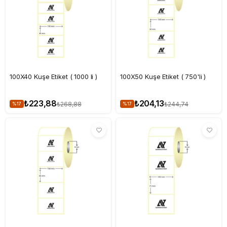
100X40 Kuşe Etiket ( 1000 li )
100X50 Kuşe Etiket ( 750'li )
₺223,88
₺204,13
₺268,88
₺244,74
%17
%17