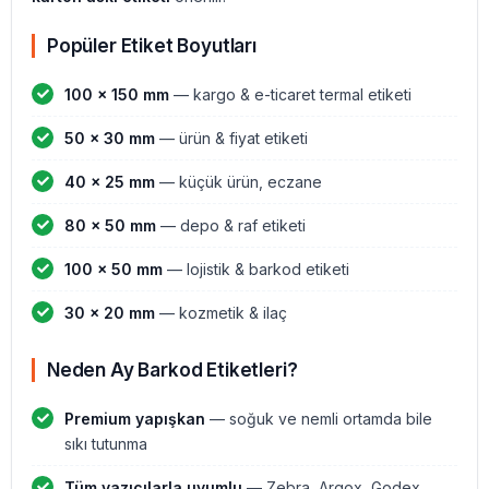
Popüler Etiket Boyutları
100 × 150 mm
— kargo & e-ticaret termal etiketi
50 × 30 mm
— ürün & fiyat etiketi
40 × 25 mm
— küçük ürün, eczane
80 × 50 mm
— depo & raf etiketi
100 × 50 mm
— lojistik & barkod etiketi
30 × 20 mm
— kozmetik & ilaç
Neden Ay Barkod Etiketleri?
Premium yapışkan
— soğuk ve nemli ortamda bile
sıkı tutunma
Tüm yazıcılarla uyumlu
— Zebra, Argox, Godex,