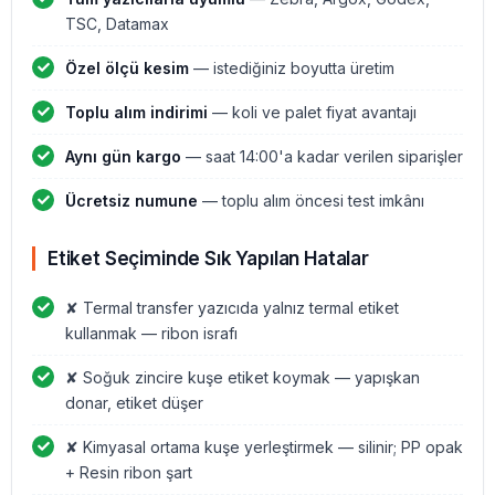
TSC, Datamax
Özel ölçü kesim
— istediğiniz boyutta üretim
Toplu alım indirimi
— koli ve palet fiyat avantajı
Aynı gün kargo
— saat 14:00'a kadar verilen siparişler
Ücretsiz numune
— toplu alım öncesi test imkânı
Etiket Seçiminde Sık Yapılan Hatalar
✘ Termal transfer yazıcıda yalnız termal etiket
kullanmak — ribon israfı
✘ Soğuk zincire kuşe etiket koymak — yapışkan
donar, etiket düşer
✘ Kimyasal ortama kuşe yerleştirmek — silinir; PP opak
+ Resin ribon şart