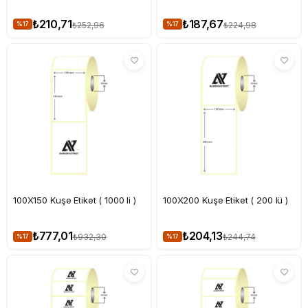
₺210,71
₺187,67
₺252,96
₺224,98
%17
%17
100X150 Kuşe Etiket ( 1000 li )
100X200 Kuşe Etiket ( 200 lü )
₺777,01
₺204,13
₺932,30
₺244,74
%17
%17