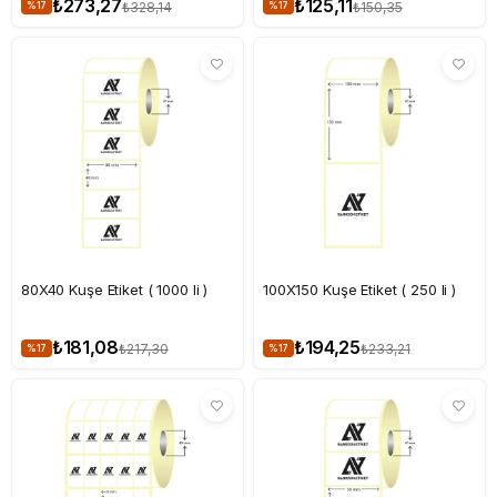
₺273,27
₺125,11
₺328,14
₺150,35
%17
%17
80X40 Kuşe Etiket ( 1000 li )
100X150 Kuşe Etiket ( 250 li )
₺181,08
₺194,25
₺217,30
₺233,21
%17
%17