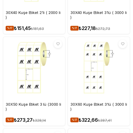
30X40 Kuşe Etiket 2'li ( 2000 li
30X40 Kuşe Etiket 3'lü ( 3000 li
)
)
₺151,45
₺227,18
₺181,63
₺272,73
%17
%17
30X50 Kuşe Etiket 3 lü (3000 li
30X60 Kuşe Etiket 3'lü ( 3000 li
)
)
₺273,27
₺322,66
₺328,14
₺387,41
%17
%17