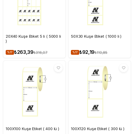
20X40 Kuşe Etiket 5 li ( 5000 li
50X30 Kuşe Etiket ( 1000 li )
)
₺263,39
₺92,19
₺316,07
₺110,85
%17
%17
100X100 Kuşe Etiket ( 400 lü )
100X120 Kuşe Etiket ( 300 lü )