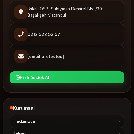
İkitelli OSB, Süleyman Demirel Blv I/39
Başakşehir/İstanbul
0212 522 52 57
[email protected]
Hızlı Destek Al
Kurumsal
Hakkımızda
İletişim