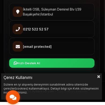
İkitelli OSB, Süleyman Demirel Blv I/39
Başakşehir/İstanbul
0212 522 52 57
[email protected]
Hızlı Destek Al
Çerez Kullanımı
Sizlere en iyi alışveriş deneyimini sunabilmek adına sitemizde
çerezler(cookies) kullanmaktayız. Detaylı bilgi için Kvkk sözleşmesini
Copyright © 2026
Aybarkod.com
- Tüm hakları saklıdır.
inceleyebilirsiniz.