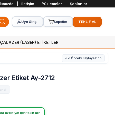
kımızda
|
İletişim
|
Yüklemeler
|
Şablonlar
Üye Girişi
Sepetim
TEKLİF AL
RÇA
LAZER (LASER) ETİKETLER
< < Önceki Sayfaya Dön
zer Etiket Ay-2712
a özel fiyat için teklif alın