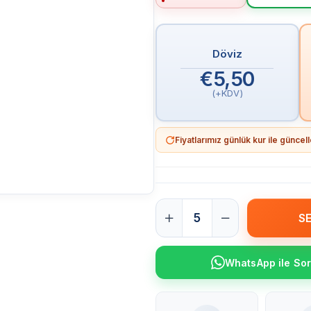
Döviz
€5,50
(+KDV)
Fiyatlarımız günlük kur ile günce
WhatsApp ile So