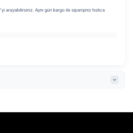
arayabilirsiniz. Aynı gün kargo ile siparişiniz hızlıca
2
105x42.69 lazer etiket
A4 Lazer Etiket