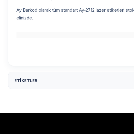
Ay Barkod olarak tüm standart Ay-2712 lazer etiketleri stokt
elinizde.
ETIKETLER
105 X 42.69 mm Lazer Etiket Ay-2712
105x42.69 mm Laz
A4 etiket
lazer yazıcı etiketi
inkjet uyumlu etiket