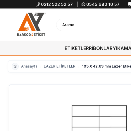
0212 522 52 57
|
0545 680 10 57
|
ETİKETLER
RİBONLAR
YIKAMA
Anasayfa
LAZER ETİKETLER
105 X 42.69 mm Lazer Etik