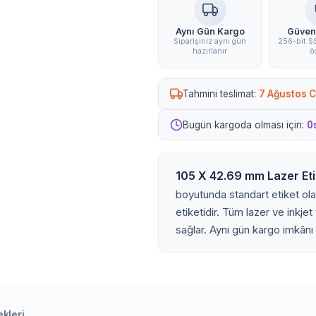
Aynı Gün Kargo
Güven
Siparişiniz aynı gün
256-bit SS
hazırlanır
ö
Tahmini teslimat:
7 Ağustos 
Bugün kargoda olması için:
0
105 X 42.69 mm Lazer Eti
boyutunda standart etiket olara
etiketidir. Tüm lazer ve inkjet 
sağlar. Aynı gün kargo imkânı
kleri