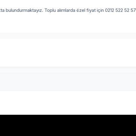
a bulundurmaktayız. Toplu alımlarda özel fiyat için 0212 522 52 57'yi 
er Etiket Ay-2712
Ay-2712 105x42.69 A4 Lazer Etiket
Ay-271
standart etiket olarak
LAZER ETİKETLER
105x42.69