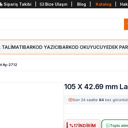
Sipariş Takibi
|
Bize Ulaşın
|
Blog
|
Katalog
|
Hak
 TALİMATI
BARKOD YAZICI
BARKOD OKUYUCU
YEDEK PA
et Ay-2712
105 X 42.69 mm La
Bugün
24
kez sipariş edildi
%
17
İNDIRIM
Toplu alımd