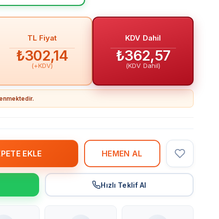
TL Fiyat
KDV Dahil
₺302,14
₺362,57
(+KDV)
(KDV Dahil)
llenmektedir.
r
Hızlı Teklif Al