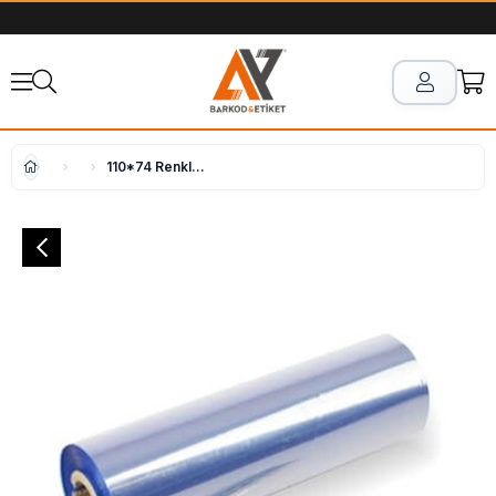
110*74 Renkli Mavi Ribon