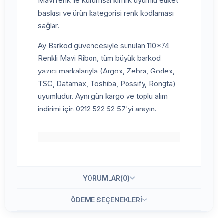
Mavi renk ile kurumsal kimlik uyumlu etiket
baskısı ve ürün kategorisi renk kodlaması
sağlar.
Ay Barkod güvencesiyle sunulan 110*74
Renkli Mavi Ribon, tüm büyük barkod
yazıcı markalarıyla (Argox, Zebra, Godex,
TSC, Datamax, Toshiba, Possify, Rongta)
uyumludur. Aynı gün kargo ve toplu alım
indirimi için 0212 522 52 57'yi arayın.
YORUMLAR
(0)
ÖDEME SEÇENEKLERI