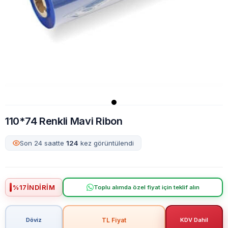
110*74 Renkli Mavi Ribon
Son 24 saatte
124
kez görüntülendi
%
17
İNDIRIM
Toplu alımda özel fiyat için teklif alın
TL Fiyat
Döviz
KDV Dahil