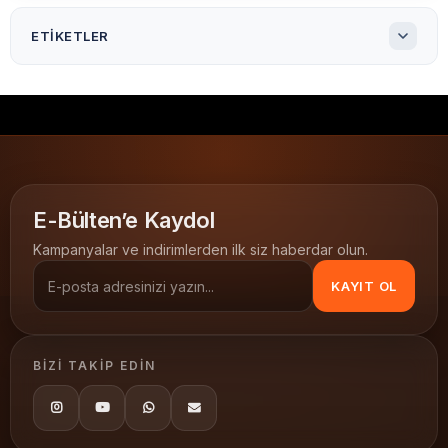
ETIKETLER
110*74 Renkli Mavi Ribon
110x74 Renkli Mavi Ribon
110x74 Renkli Mavi Wax Ribon
Renkli Mavi Wax Ribon
mavi ribon
renkli mavi ribon
mavi wax ribon
renkli termal transfer ribon
termal transfer ribon
E-Bülten’e Kaydol
barkod yazıcı ribonu
Renkli Wax Ribon
110x74
Kampanyalar ve indirimlerden ilk siz haberdar olun.
KAYIT OL
BIZI TAKIP EDIN