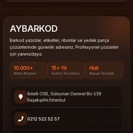
AY
BARKOD
Barkod yazıcılar, etiketler, ribonlar ve yedek parça
çözümlerinde güvenilir adresiniz. Profesyonel çözümler
için yanınızdayız.
10.000+
15+ Yıl
Hızlı
Mutlu Müşteri
Sektör Tecrübesi
Kapıya Teslimat
İkitelli OSB, Süleyman Demirel Blv I/39
Başakşehir/İstanbul
0212 522 52 57