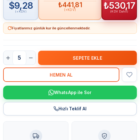
$9,28
₺530,17
₺441,81
(+KDV)
(+KDV)
(KDV Dahil)
Fiyatlarımız günlük kur ile güncellenmektedir.
WhatsApp ile Sor
Hızlı Teklif Al