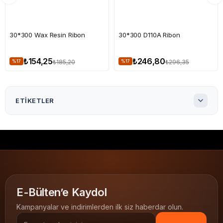
30*300 Wax Resin Ribon
30*300 D110A Ribon
₺154,25
₺246,80
₺185,20
₺296,35
%17
%17
ETIKETLER
30*200 Metre Hafif Yıkama Japon Akmaz
30x200 Metre Hafif Yıkama Japon Akmaz
30x200 Japon Akmaz Hafif Yıkama Talimatı
Hafif Yıkama tekstil etiketi
Japon Akmaz tekstil etiketi
tekstil yıkama talimatı
E-Bülten’e Kaydol
dokuma yıkama etiketi
barkod tekstil etiketi
Kampanyalar ve indirimlerden ilk siz haberdar olun.
Hafif Yıkama Japon Akmazlar
30x200