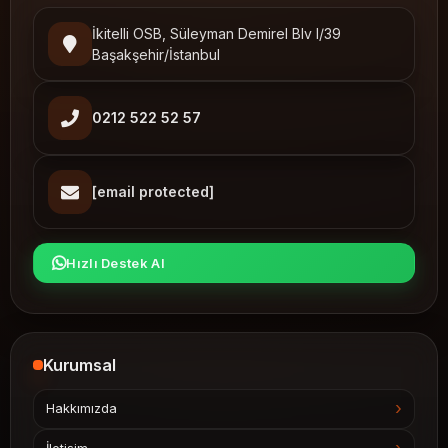
İkitelli OSB, Süleyman Demirel Blv I/39
Başakşehir/İstanbul
0212 522 52 57
[email protected]
Hızlı Destek Al
Kurumsal
Hakkımızda