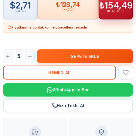
$2,71
₺154,49
₺128,74
(+KDV)
(+KDV)
(KDV Dahil)
Fiyatlarımız günlük kur ile güncellenmektedir.
WhatsApp ile Sor
Hızlı Teklif Al