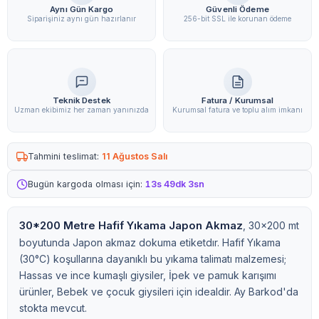
Aynı Gün Kargo
Güvenli Ödeme
Siparişiniz aynı gün hazırlanır
256-bit SSL ile korunan ödeme
Teknik Destek
Fatura / Kurumsal
Uzman ekibimiz her zaman yanınızda
Kurumsal fatura ve toplu alım imkanı
Tahmini teslimat:
11 Ağustos Salı
Bugün kargoda olması için:
13s 49dk 2sn
30*200 Metre Hafif Yıkama Japon Akmaz
, 30x200 mt
boyutunda Japon akmaz dokuma etiketdır. Hafif Yıkama
(30°C) koşullarına dayanıklı bu yıkama talimatı malzemesi;
Hassas ve ince kumaşlı giysiler, İpek ve pamuk karışımı
ürünler, Bebek ve çocuk giysileri için idealdir. Ay Barkod'da
stokta mevcut.