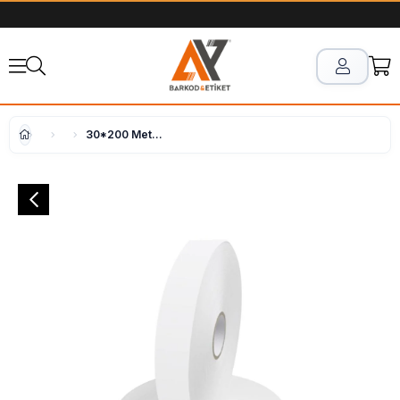
30*200 Metre Hafif Yıkama Japon Akmaz