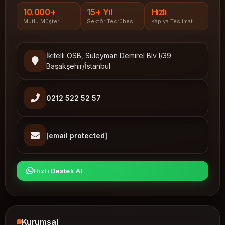
10.000+
15+ Yıl
Hızlı
Mutlu Müşteri
Sektör Tecrübesi
Kapıya Teslimat
İkitelli OSB, Süleyman Demirel Blv I/39
Başakşehir/İstanbul
0212 522 52 57
[email protected]
Hızlı Destek Al
Kurumsal