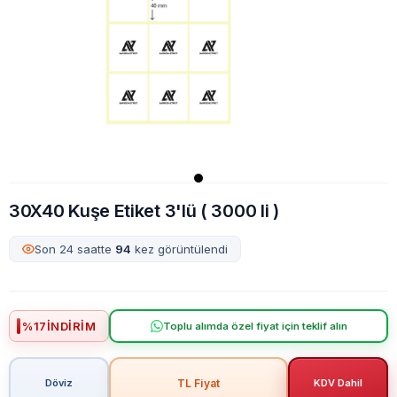
30X40 Kuşe Etiket 3'lü ( 3000 li )
Son 24 saatte
94
kez görüntülendi
%
17
İNDIRIM
Toplu alımda özel fiyat için teklif alın
TL Fiyat
Döviz
KDV Dahil