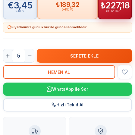
€3,45
₺227,18
₺189,32
(+KDV)
(+KDV)
(KDV Dahil)
Fiyatlarımız günlük kur ile güncellenmektedir.
WhatsApp ile Sor
Hızlı Teklif Al