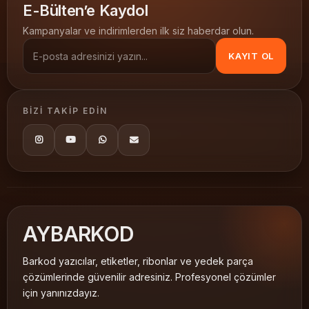
E-Bülten’e Kaydol
ribon etiket
Kuşe Etiketler
30x40
3.000 li
Kampanyalar ve indirimlerden ilk siz haberdar olun.
KAYIT OL
BIZI TAKIP EDIN
AY
BARKOD
Barkod yazıcılar, etiketler, ribonlar ve yedek parça
çözümlerinde güvenilir adresiniz. Profesyonel çözümler
için yanınızdayız.