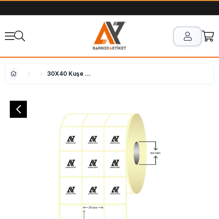
30X40 Kuşe Etiket 3'lü ( 3000 li )