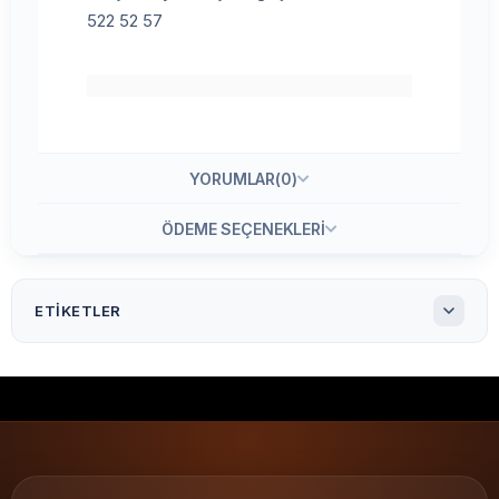
522 52 57
YORUMLAR
(0)
ÖDEME SEÇENEKLERI
ETIKETLER
30X40 Kuşe Etiket 3'lü ( 3000 li )
30x40 Kuşe Etiket 3.000'li
30x40 Kuşe Etiket
30x40 barkod etiketi
Kuşe etiket
yapışkan etiket
termal transfer etiket
parlak yüzey barkod etiketi
glossy etiket