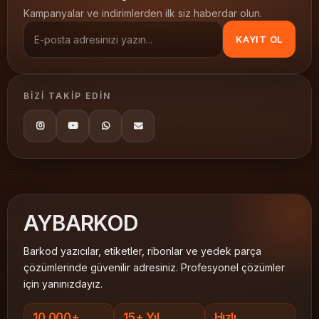
30x50
3.000 li
Kampanyalar ve indirimlerden ilk siz haberdar olun.
KAYIT OL
BIZI TAKIP EDIN
AY
BARKOD
Barkod yazıcılar, etiketler, ribonlar ve yedek parça
çözümlerinde güvenilir adresiniz. Profesyonel çözümler
için yanınızdayız.
10.000+
15+ Yıl
Hızlı