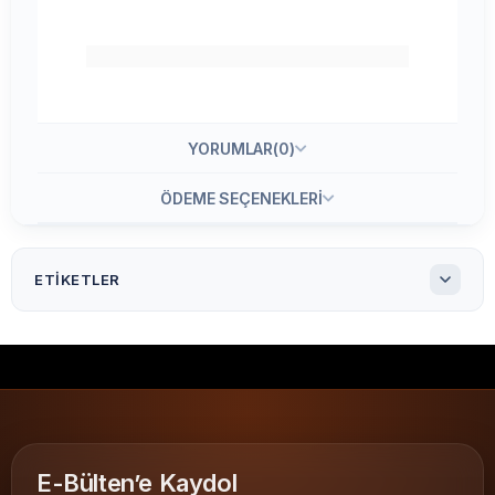
YORUMLAR
(0)
ÖDEME SEÇENEKLERI
ETIKETLER
30X50 Termal Etiket 3'lü ( 3000 li )
30x50 Termal Etiket 3.000'li
30x50 Termal Etiket
30x50 barkod etiketi
Termal etiket
yapışkan etiket
direkt termal
ribon gerektirmez
barkod etiketi
termal barkod
Termal Etiketler
E-Bülten’e Kaydol