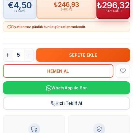
€4,50
₺296,32
₺246,93
(+KDV)
(+KDV)
(KDV Dahil)
Fiyatlarımız günlük kur ile güncellenmektedir.
WhatsApp ile Sor
Hızlı Teklif Al