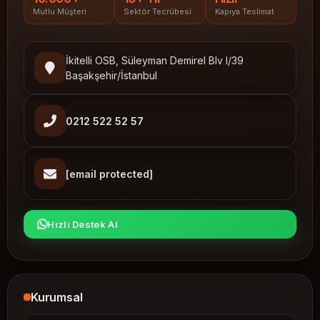
Mutlu Müşteri
Sektör Tecrübesi
Kapıya Teslimat
İkitelli OSB, Süleyman Demirel Blv I/39
Başakşehir/İstanbul
0212 522 52 57
[email protected]
Hızlı Destek Al
Kurumsal