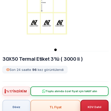
30X50 Termal Etiket 3'lü ( 3000 li )
Son 24 saatte
96
kez görüntülendi
%
17
İNDIRIM
Toplu alımda özel fiyat için teklif alın
TL Fiyat
Döviz
KDV Dahil