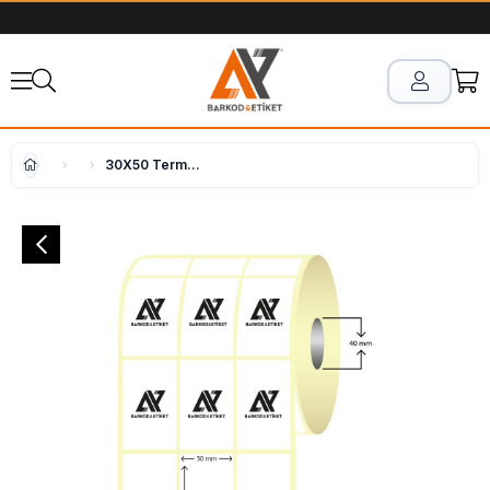
30X50 Termal Etiket 3'lü ( 3000 li )