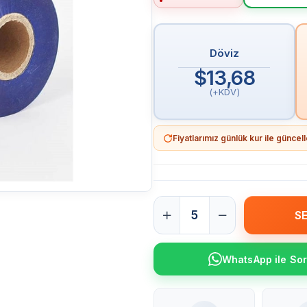
Döviz
$13,68
(+KDV)
Fiyatlarımız günlük kur ile günce
WhatsApp ile So