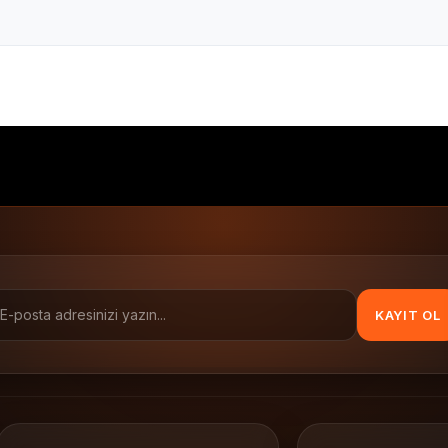
40x300 Renkli Mavi Wax Ribon
Renkli Mavi Wax Ribon
m
barkod yazıcı ribonu
Renkli Wax Ribon
40x300
KAYIT OL