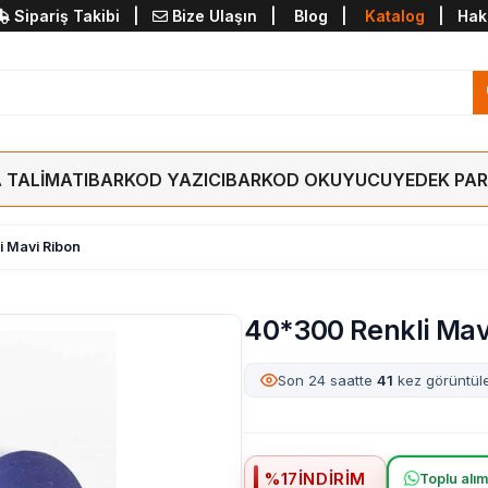
Sipariş Takibi
|
Bize Ulaşın
|
Blog
|
Katalog
|
Hak
 TALİMATI
BARKOD YAZICI
BARKOD OKUYUCU
YEDEK PA
 Mavi Ribon
40*300 Renkli Mav
Son 24 saatte
41
kez görüntül
%
17
İNDIRIM
Toplu alımd