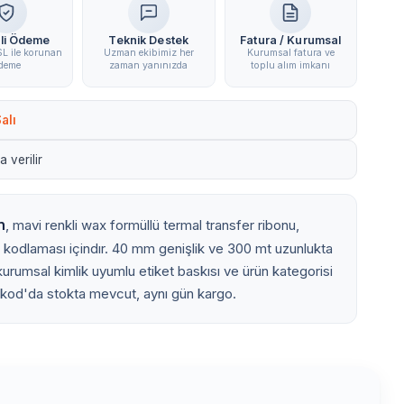
li Ödeme
Teknik Destek
Fatura / Kurumsal
L ile korunan
Uzman ekibimiz her
Kurumsal fatura ve
deme
zaman yanınızda
toplu alım imkanı
alı
 verilir
n
, mavi renkli wax formüllü termal transfer ribonu,
kodlaması içindır. 40 mm genişlik ve 300 mt uzunlukta
kurumsal kimlik uyumlu etiket baskısı ve ürün kategorisi
rkod'da stokta mevcut, aynı gün kargo.