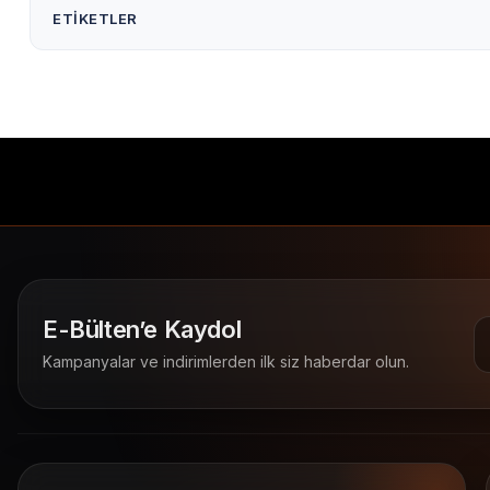
ETIKETLER
40*300 Renkli Mavi Ribon
40x300 Renkli Mavi Ribon
renkli termal transfer ribon
termal transfer ribon
E-Bülten’e Kaydol
Kampanyalar ve indirimlerden ilk siz haberdar olun.