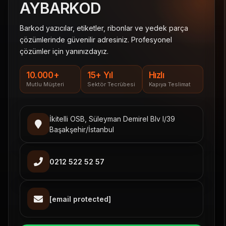
AY
BARKOD
Barkod yazıcılar, etiketler, ribonlar ve yedek parça
çözümlerinde güvenilir adresiniz. Profesyonel
çözümler için yanınızdayız.
10.000+
15+ Yıl
Hızlı
Mutlu Müşteri
Sektör Tecrübesi
Kapıya Teslimat
İkitelli OSB, Süleyman Demirel Blv I/39
Başakşehir/İstanbul
0212 522 52 57
[email protected]