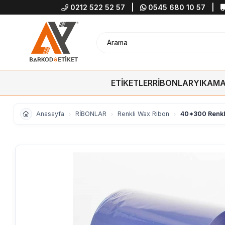
0212 522 52 57
|
0545 680 10 57
|
ETİKETLER
RİBONLAR
YIKAMA
Anasayfa
RİBONLAR
Renkli Wax Ribon
40*300 Renkli