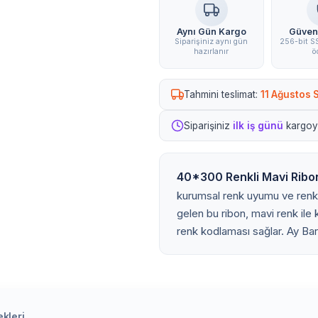
Aynı Gün Kargo
Güven
Siparişiniz aynı gün
256-bit SS
hazırlanır
ö
Tahmini teslimat:
11 Ağustos S
Siparişiniz
ilk iş günü
kargoya
40*300 Renkli Mavi Ribo
kurumsal renk uyumu ve renk 
gelen bu ribon, mavi renk ile 
renk kodlaması sağlar. Ay Ba
kleri