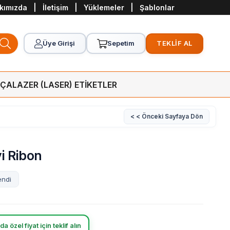
kımızda
|
İletişim
|
Yüklemeler
|
Şablonlar
Üye Girişi
Sepetim
TEKLİF AL
RÇA
LAZER (LASER) ETİKETLER
< < Önceki Sayfaya Dön
i Ribon
endi
a özel fiyat için teklif alın