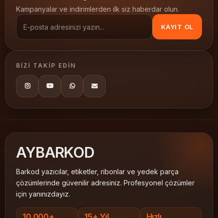
görünmez etiket
saydam etiket
Kampanyalar ve indirimlerden ilk siz haberdar olun.
şeffaf barkod etiketi
PVC Şeffaf Etiketler
KAYIT OL
50x30
BIZI TAKIP EDIN
AY
BARKOD
Barkod yazıcılar, etiketler, ribonlar ve yedek parça
çözümlerinde güvenilir adresiniz. Profesyonel çözümler
için yanınızdayız.
10.000+
15+ Yıl
Hızlı