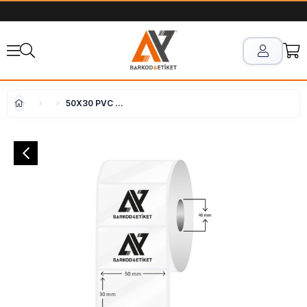
50X30 PVC Şeffaf Etiket ( 1000 li )