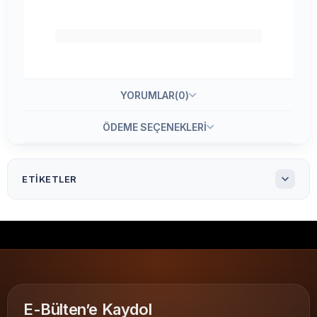
YORUMLAR
(0)
ÖDEME SEÇENEKLERI
ETIKETLER
50X30 PVC Şeffaf Etiket ( 1000 li )
50x30 PVC Şeffaf Etiket 1.000'li
50x30 PVC Şeffaf Etiket
50x30 barkod etiketi
PVC Şeffaf etiket
yapışkan etiket
termal transfer etiket
şeffaf etiket
pvc etiket
E-Bülten’e Kaydol