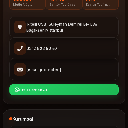
Mutlu Müşteri
Sektör Tecrübesi
Kapıya Teslimat
İkitelli OSB, Süleyman Demirel Blv I/39
Başakşehir/İstanbul
0212 522 52 57
[email protected]
Hızlı Destek Al
Kurumsal