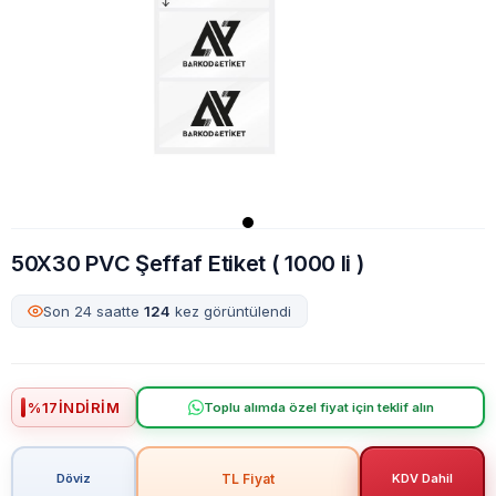
50X30 PVC Şeffaf Etiket ( 1000 li )
Son 24 saatte
124
kez görüntülendi
%
17
İNDIRIM
Toplu alımda özel fiyat için teklif alın
TL Fiyat
Döviz
KDV Dahil