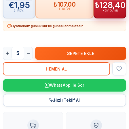
€1,95
₺128,40
₺107,00
(+KDV)
(+KDV)
(KDV Dahil)
Fiyatlarımız günlük kur ile güncellenmektedir.
WhatsApp ile Sor
Hızlı Teklif Al