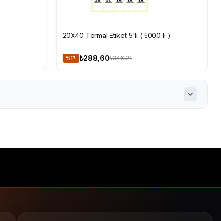
SEPETE EKLE
20X40 Termal Etiket 5'li ( 5000 li )
₺288,60
₺346,21
%17
iket
yapışkan etiket
direkt termal