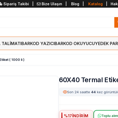
Sipariş Takibi
|
Bize Ulaşın
|
Blog
|
Katalog
|
Hak
 TALİMATI
BARKOD YAZICI
BARKOD OKUYUCU
YEDEK PA
iket ( 1000 li )
60X40 Termal Etiket
Son 24 saatte
44
kez görüntül
%
17
İNDIRIM
Toplu alımd