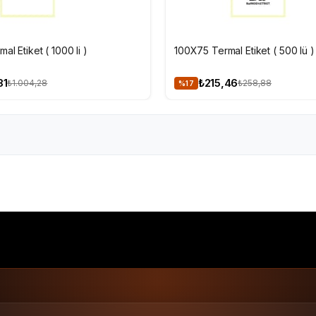
EKLE
SEPETE EKLE
al Etiket ( 1000 li )
100X75 Termal Etiket ( 500 lü )
81
₺215,46
₺1.004,28
₺258,88
%17
'li
60x40 Termal Etiket
60x40 barkod etiketi
Termal et
Termal Etiketler
60x40
1.000 li