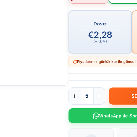
Döviz
€2,28
(+KDV)
Fiyatlarımız günlük kur ile günce
WhatsApp ile So