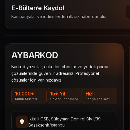
E-Bülten’e Kaydol
Kampanyalar ve indirimlerden ilk siz haberdar olun.
AY
BARKOD
Barkod yazıcılar, etiketler, ribonlar ve yedek parça
çözümlerinde güvenilir adresiniz. Profesyonel
çözümler için yanınızdayız.
10.000+
15+ Yıl
Hızlı
Mutlu Müşteri
Sektör Tecrübesi
Kapıya Teslimat
İkitelli OSB, Süleyman Demirel Blv I/39
Başakşehir/İstanbul