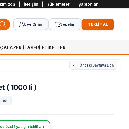
kımızda
|
İletişim
|
Yüklemeler
|
Şablonlar
Üye Girişi
Sepetim
TEKLİF AL
RÇA
LAZER (LASER) ETİKETLER
< < Önceki Sayfaya Dön
 ( 1000 li )
endi
a özel fiyat için teklif alın