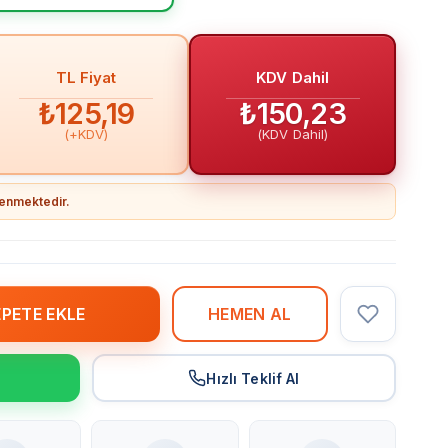
TL Fiyat
KDV Dahil
₺125,19
₺150,23
(+KDV)
(KDV Dahil)
llenmektedir.
r
Hızlı Teklif Al