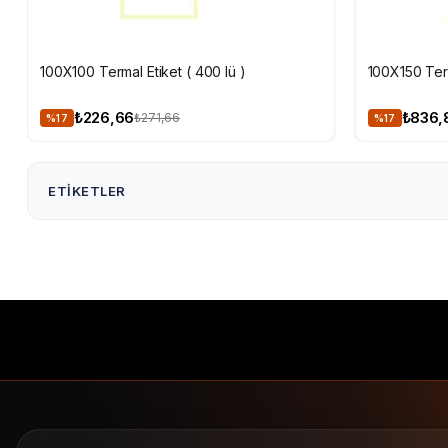
SEPETE EKLE
SEPETE 
100X100 Termal Etiket ( 400 lü )
100X150 Term
₺226,66
₺836,
₺271,66
%17
%17
ETIKETLER
60X40 Termal Etiket ( 1000 li )
60x40 Termal Etiket 1.000
ribon gerektirmez
barkod etiketi
termal barkod