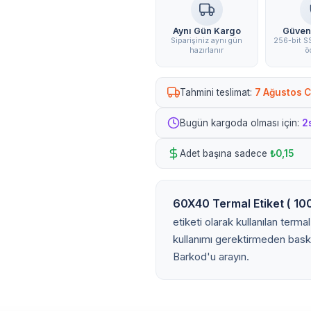
Aynı Gün Kargo
Güven
Siparişiniz aynı gün
256-bit SS
hazırlanır
ö
Tahmini teslimat:
7 Ağustos 
Bugün kargoda olması için:
2
Adet başına sadece
₺0,15
60X40 Termal Etiket ( 1000
etiketi olarak kullanılan terma
kullanımı gerektirmeden baskı 
Barkod'u arayın.