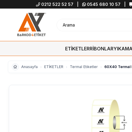
0212 522 52 57
|
0545 680 10 57
|
ETİKETLER
RİBONLAR
YIKAMA
Anasayfa
ETİKETLER
Termal Etiketler
60X40 Termal Et