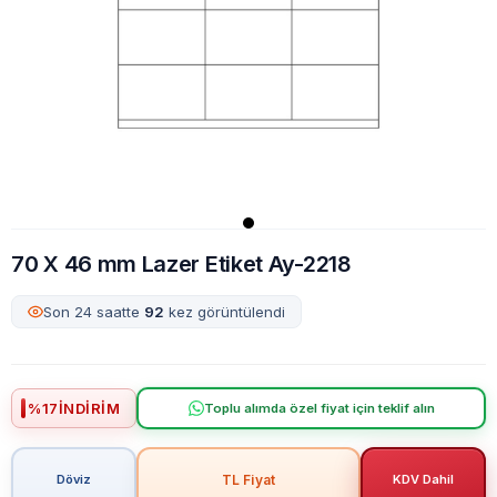
70 X 46 mm Lazer Etiket Ay-2218
Son 24 saatte
92
kez görüntülendi
%
17
İNDIRIM
Toplu alımda özel fiyat için teklif alın
TL Fiyat
Döviz
KDV Dahil