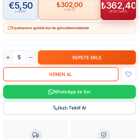
€5,50
₺362,40
₺302,00
(+KDV)
(+KDV)
(KDV Dahil)
Fiyatlarımız günlük kur ile güncellenmektedir.
WhatsApp ile Sor
Hızlı Teklif Al