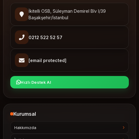
İkitelli OSB, Süleyman Demirel Blv I/39
Başakşehir/İstanbul
0212 522 52 57
[email protected]
Hızlı Destek Al
Kurumsal
Hakkımızda