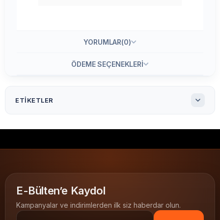
YORUMLAR
(0)
ÖDEME SEÇENEKLERI
ETIKETLER
70 X 46 mm Lazer Etiket Ay-2218
70x46 mm Lazer Etiket Ay-2218
Ay-2218 70x46 A4 Lazer Etiket
Ay-2218
70x46 lazer etiket
A4 Lazer Etiket
A4 etiket
lazer yazıcı etiketi
inkjet uyumlu etiket
E-Bülten’e Kaydol
standart etiket olarak
LAZER ETİKETLER
70x46
Kampanyalar ve indirimlerden ilk siz haberdar olun.