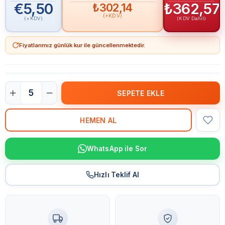
€5,50
₺362,57
₺302,14
(+KDV)
(+KDV)
(KDV Dahil)
Fiyatlarımız günlük kur ile güncellenmektedir.
WhatsApp ile Sor
Hızlı Teklif Al