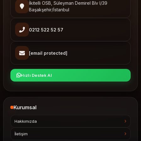
İkitelli OSB, Süleyman Demirel Blv I/39
Başakşehir/İstanbul
0212 522 52 57
[email protected]
Hızlı Destek Al
Kurumsal
Hakkımızda
İletişim