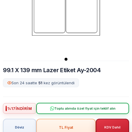
99.1 X 139 mm Lazer Etiket Ay-2004
Son 24 saatte
51
kez görüntülendi
%
17
İNDIRIM
Toplu alımda özel fiyat için teklif alın
TL Fiyat
Döviz
KDV Dahil