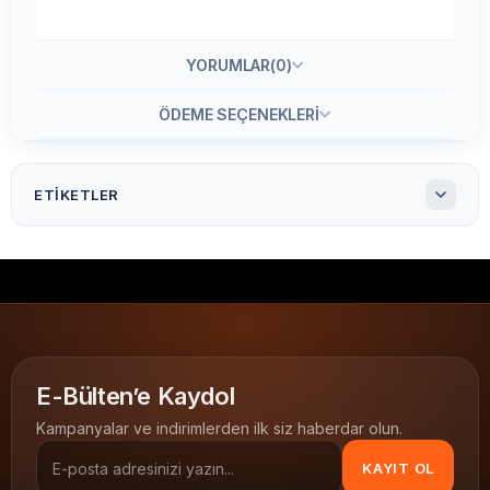
YORUMLAR
(0)
ÖDEME SEÇENEKLERI
ETIKETLER
99.1 X 139 mm Lazer Etiket Ay-2004
99.1x139 mm Lazer Etiket Ay-2004
Ay-2004 99.1x139 A4 Lazer Etiket
Ay-2004
99.1x139 lazer etiket
A4 Lazer Etiket
A4 etiket
lazer yazıcı etiketi
inkjet uyumlu etiket
E-Bülten’e Kaydol
orta format etiket olarak
LAZER ETİKETLER
Kampanyalar ve indirimlerden ilk siz haberdar olun.
99.1x139
KAYIT OL