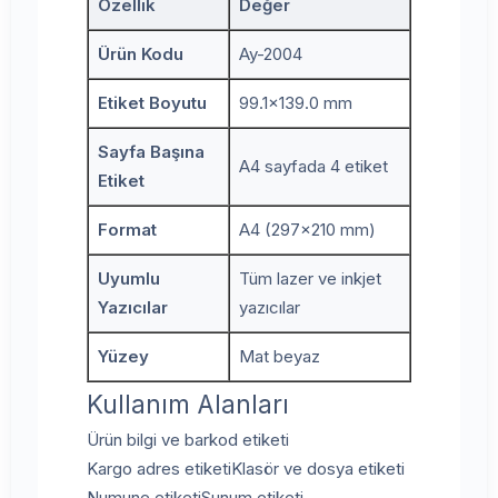
Özellik
Değer
Ürün Kodu
Ay-2004
Etiket Boyutu
99.1x139.0 mm
Sayfa Başına
A4 sayfada 4 etiket
Etiket
Format
A4 (297x210 mm)
Uyumlu
Tüm lazer ve inkjet
Yazıcılar
yazıcılar
Yüzey
Mat beyaz
Kullanım Alanları
Ürün bilgi ve barkod etiketi
Kargo adres etiketi
Klasör ve dosya etiketi
Numune etiketi
Sunum etiketi