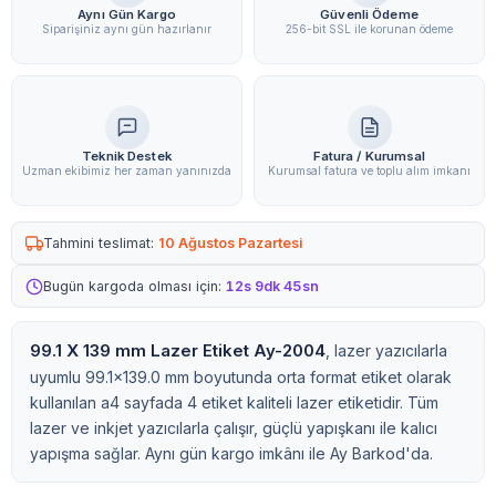
Aynı Gün Kargo
Güvenli Ödeme
Siparişiniz aynı gün hazırlanır
256-bit SSL ile korunan ödeme
Teknik Destek
Fatura / Kurumsal
Uzman ekibimiz her zaman yanınızda
Kurumsal fatura ve toplu alım imkanı
Tahmini teslimat:
10 Ağustos Pazartesi
Bugün kargoda olması için:
12s 9dk 44sn
99.1 X 139 mm Lazer Etiket Ay-2004
, lazer yazıcılarla
uyumlu 99.1x139.0 mm boyutunda orta format etiket olarak
kullanılan a4 sayfada 4 etiket kaliteli lazer etiketidir. Tüm
lazer ve inkjet yazıcılarla çalışır, güçlü yapışkanı ile kalıcı
yapışma sağlar. Aynı gün kargo imkânı ile Ay Barkod'da.