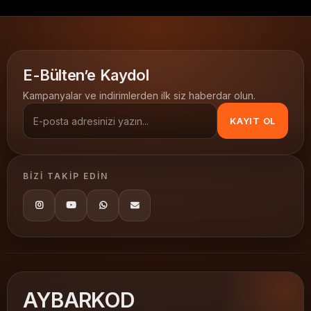
Argox etiket yazıcı
300 dpi barkod yazıcı
Termal Transfer / Direkt Termal
termal barkod yazıcı
E-Bülten’e Kaydol
Endüstriyel Yüksek Çözünürlük
Kampanyalar ve indirimlerden ilk siz haberdar olun.
Argox Barkod Yazıcılar
KAYIT OL
BIZI TAKIP EDIN
AY
BARKOD