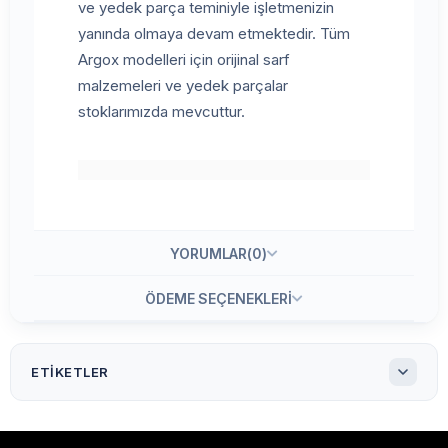
ve yedek parça teminiyle işletmenizin
yanında olmaya devam etmektedir. Tüm
Argox modelleri için orijinal sarf
malzemeleri ve yedek parçalar
stoklarımızda mevcuttur.
YORUMLAR
(0)
ÖDEME SEÇENEKLERI
ETIKETLER
Argox İX4-350 Barkod Yazıcı
Argoxİx4-350 Barkod Yazıcı
Argox barkod yazıcı