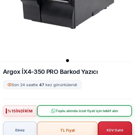
Argox İX4-350 PRO Barkod Yazıcı
Son 24 saatte
47
kez görüntülendi
%
15
İNDIRIM
Toplu alımda özel fiyat için teklif alın
TL Fiyat
Döviz
KDV Dahil