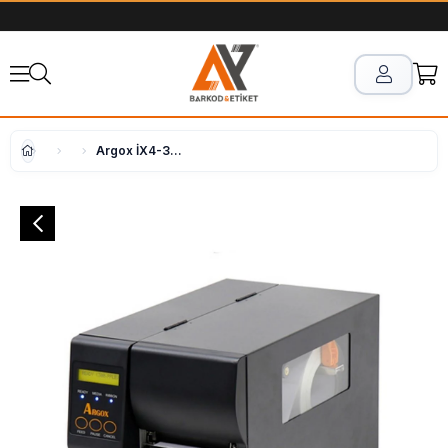
Argox İX4-350 PRO Barkod Yazıcı