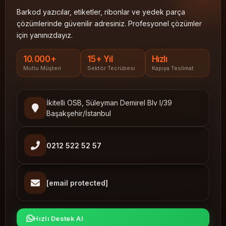
Barkod yazıcılar, etiketler, ribonlar ve yedek parça
çözümlerinde güvenilir adresiniz. Profesyonel çözümler
için yanınızdayız.
10.000+
15+ Yıl
Hızlı
Mutlu Müşteri
Sektör Tecrübesi
Kapıya Teslimat
İkitelli OSB, Süleyman Demirel Blv I/39
Başakşehir/İstanbul
0212 522 52 57
[email protected]
Hızlı Destek Al