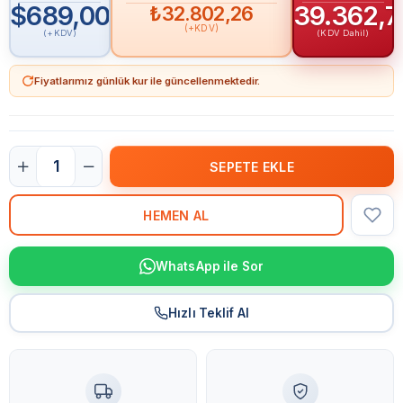
$689,00
₺39.362,7
₺32.802,26
(+KDV)
(+KDV)
(KDV Dahil)
Fiyatlarımız günlük kur ile güncellenmektedir.
WhatsApp ile Sor
Hızlı Teklif Al