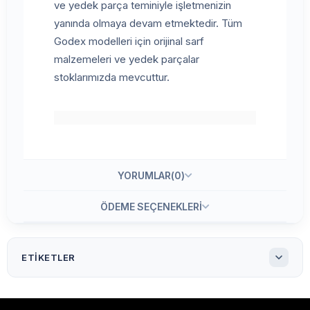
ve yedek parça teminiyle işletmenizin
yanında olmaya devam etmektedir. Tüm
Godex modelleri için orijinal sarf
malzemeleri ve yedek parçalar
stoklarımızda mevcuttur.
YORUMLAR
(0)
ÖDEME SEÇENEKLERI
ETIKETLER
Godex EZ 2350 İ Barkod Yazıcı
GodexEZ 2350 İ Barkod Yazıcı
Godex barkod yazıcı