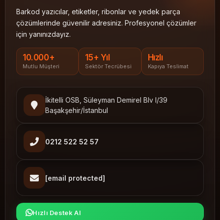
Barkod yazıcılar, etiketler, ribonlar ve yedek parça
çözümlerinde güvenilir adresiniz. Profesyonel çözümler
için yanınızdayız.
10.000+
15+ Yıl
Hızlı
Mutlu Müşteri
Sektör Tecrübesi
Kapıya Teslimat
İkitelli OSB, Süleyman Demirel Blv I/39
Başakşehir/İstanbul
0212 522 52 57
[email protected]
Hızlı Destek Al