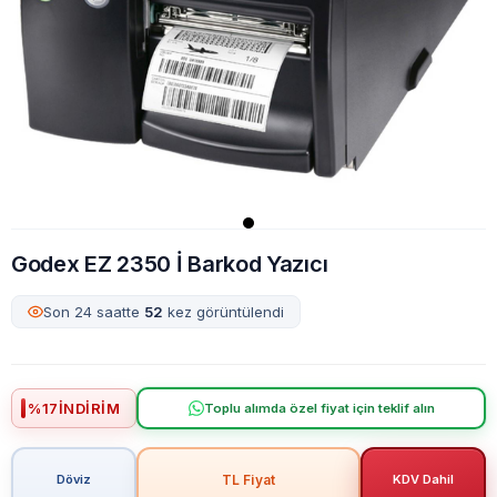
Godex EZ 2350 İ Barkod Yazıcı
Son 24 saatte
52
kez görüntülendi
%
17
İNDIRIM
Toplu alımda özel fiyat için teklif alın
TL Fiyat
Döviz
KDV Dahil