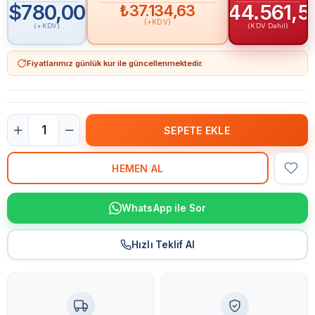
$780,00
₺44.561,5
₺37.134,63
(+KDV)
(+KDV)
(KDV Dahil)
Fiyatlarımız günlük kur ile güncellenmektedir.
WhatsApp ile Sor
Hızlı Teklif Al