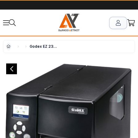
Godex EZ 2350 İ Barkod Yazıcı