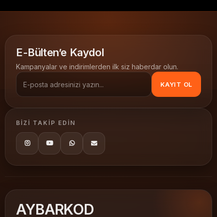
Godex etiket yazıcı
300 dpi barkod yazıcı
Termal Transfer / Direkt Termal
termal barkod yazıcı
E-Bülten’e Kaydol
Endüstriyel Yüksek Çözünürlük
Kampanyalar ve indirimlerden ilk siz haberdar olun.
Godex Barkod Yazıcılar
KAYIT OL
BIZI TAKIP EDIN
AY
BARKOD